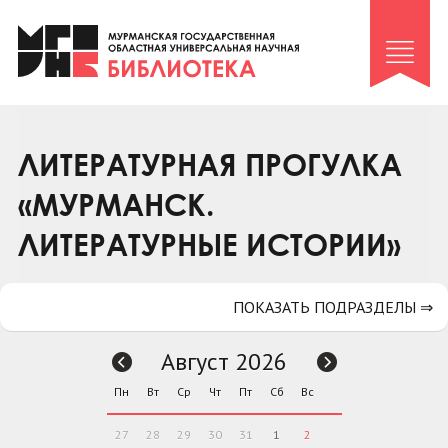
Клуб «Гиря и сельдерей»
Клуб «Семейный архив»
Клуб гидов
Коллегам
ЛИТЕРАТУРНАЯ ПРОГУЛКА
Контакты
«МУРМАНСК.
ЛИТЕРАТУРНЫЕ ИСТОРИИ»
ПОКАЗАТЬ ПОДРАЗДЕЛЫ ⇒
Август 2026
Пн
Вт
Ср
Чт
Пт
Сб
Вс
27
28
29
30
31
1
2