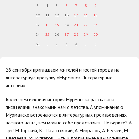
3
4
5
6
7
8
9
10
11
12
13
14
15
16
17
18
19
20
21
22
23
24
25
26
27
28
29
30
31
1
2
3
4
5
6
28 сентября приглашаем жителей и гостей города на
литературную прогулку «Мурманск. Литературные
истории».
Более чем вековая история Мурманска рассказана
писателями, знакомыми нам с детства. А упоминания о
Мурманске встречаются в литературных произведениях
намного чаще, чем можно себе представить. Не верите? А
зря! М. Горький, К. Паустовский, А. Некрасов, А. Беляев, М.
Цветаева, М. Булгаков… Эти и другие имена вы услышите