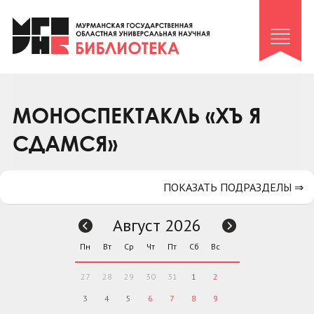
Клуб «Гиря и сельдерей»
Клуб «Семейный архив»
Клуб гидов
Коллегам
МОНОСПЕКТАКЛЬ «ХЪ Я
Контакты
СДАМСЯ»
ПОКАЗАТЬ ПОДРАЗДЕЛЫ ⇒
Август 2026
Пн
Вт
Ср
Чт
Пт
Сб
Вс
27
28
29
30
31
1
2
3
4
5
6
7
8
9