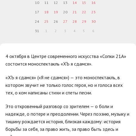
10
11
12
13
14
15
16
17
18
19
20
21
22
23
24
25
26
27
28
29
30
31
1
2
3
4
5
6
4 октября в Центре современного искусства «Сопки 21А»
состоится моноспектакль «ХЪ я сдамся».
«ХЪ я сдамся» («Я не сдамся») — это моноспектакль, в
котором звучит не только голос героя, но и голоса всех
тех, о ком написаны стихи и спеты песни.
Это откровенный разговор со зрителем — о боли и
надежде, о потере и преодолении. Через поэзию, музыку и
тишину рождается история, близкая каждому: история
борьбы за себя, за право жить, за право быть здесь и