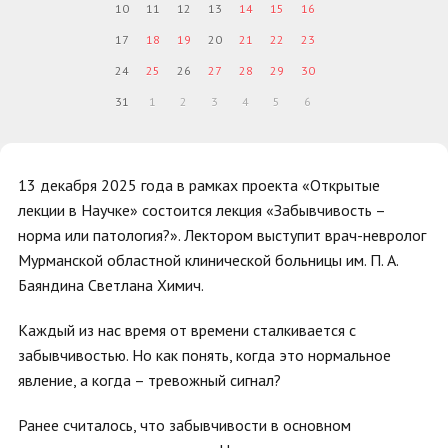
10
11
12
13
14
15
16
17
18
19
20
21
22
23
24
25
26
27
28
29
30
31
1
2
3
4
5
6
13 декабря 2025 года в рамках проекта «Открытые
лекции в Научке» состоится лекция «Забывчивость –
норма или патология?». Лектором выступит врач-невролог
Мурманской областной клинической больницы им. П. А.
Баяндина Светлана Химич.
Каждый из нас время от времени сталкивается с
забывчивостью. Но как понять, когда это нормальное
явление, а когда – тревожный сигнал?
Ранее считалось, что забывчивости в основном