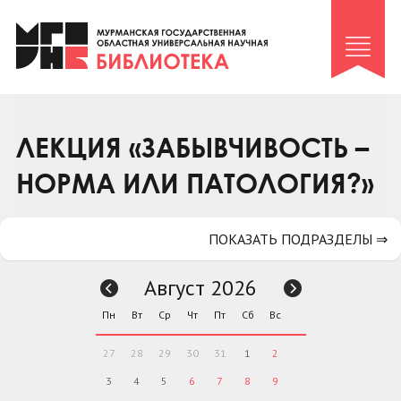
Клуб «Гиря и сельдерей»
Клуб «Семейный архив»
Клуб гидов
Коллегам
ЛЕКЦИЯ «ЗАБЫВЧИВОСТЬ –
Контакты
НОРМА ИЛИ ПАТОЛОГИЯ?»
ПОКАЗАТЬ ПОДРАЗДЕЛЫ ⇒
Август 2026
Пн
Вт
Ср
Чт
Пт
Сб
Вс
27
28
29
30
31
1
2
3
4
5
6
7
8
9