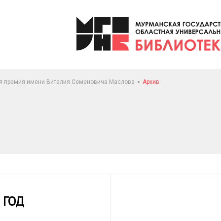
ая премия имени Виталия Семеновича Маслова
Архив
 ГОД