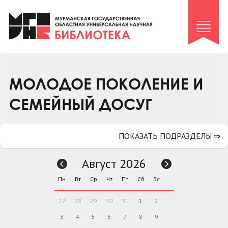
Клуб «Гиря и сельдерей»
Клуб «Семейный архив»
Клуб гидов
Коллегам
МОЛОДОЕ ПОКОЛЕНИЕ И
Контакты
СЕМЕЙНЫЙ ДОСУГ
ПОКАЗАТЬ ПОДРАЗДЕЛЫ ⇒
Август 2026
Пн
Вт
Ср
Чт
Пт
Сб
Вс
27
28
29
30
31
1
2
3
4
5
6
7
8
9