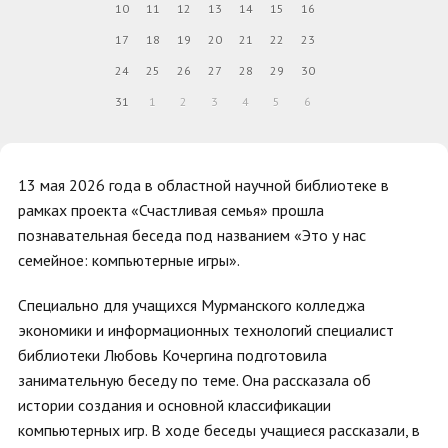
10
11
12
13
14
15
16
17
18
19
20
21
22
23
24
25
26
27
28
29
30
31
1
2
3
4
5
6
13 мая 2026 года в областной научной библиотеке в
рамках проекта «Счастливая семья» прошла
познавательная беседа под названием «Это у нас
семейное: компьютерные игры».
Специально для учащихся Мурманского колледжа
экономики и информационных технологий специалист
библиотеки Любовь Кочергина подготовила
занимательную беседу по теме. Она рассказала об
истории создания и основной классификации
компьютерных игр. В ходе беседы учащиеся рассказали, в