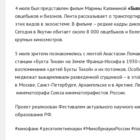
4 июля был представлен фильм Марины Калининой
«Бык
овцебыков и бизонов. Лента рассказывает о транспортир
этих видов в экосистеме. В фильме – редкие кадры дико
Сегодня в Якутии обитает около 8 000 овцебыков и бол
крупных киносмотров.
5 июля зрители познакомились с лентой Анастасии Лома
станции «Бухта Тихая» на Земле Франца‑Иосифа в 1930‑
воспоминания «детей Бухты Тихой» и их потомков. Особе
медвежат выкармливали разведенной сгущенкой – в этой 
в Москве, Санкт‑Петербурге, Архангельске и в Арктике.
кинематографа Союза кинематографистов России.
Проект реализован Фестивалем актуального научного к
образования РФ.
#кинофанк #десятилетиенауки #МинобрнаукиРоссии #по