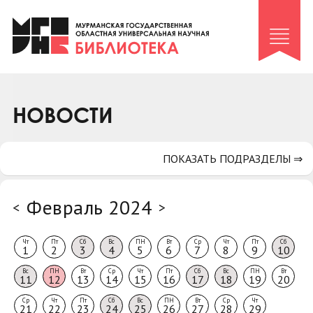
Клуб «Гиря и сельдерей»
Клуб «Семейный архив»
Клуб гидов
Коллегам
НОВОСТИ
Контакты
ПОКАЗАТЬ ПОДРАЗДЕЛЫ ⇒
Февраль 2024
<
>
Чт
Пт
Сб
Вс
ПН
Вт
Ср
Чт
Пт
Сб
1
2
3
4
5
6
7
8
9
10
Вс
ПН
Вт
Ср
Чт
Пт
Сб
Вс
ПН
Вт
11
12
13
14
15
16
17
18
19
20
Ср
Чт
Пт
Сб
Вс
ПН
Вт
Ср
Чт
21
22
23
24
25
26
27
28
29