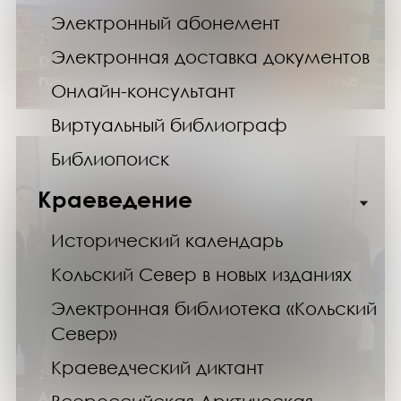
Электронный абонемент
29.03.25
Электронная доставка документов
О романе, опередившем свое время,
говорили в областной научной библиотеке
Онлайн-консультант
Виртуальный библиограф
Библиопоиск
Краеведение
Исторический календарь
Кольский Север в новых изданиях
Электронная библиотека «Кольский
Север»
Краеведческий диктант
29.03.25
Арктическое погружение