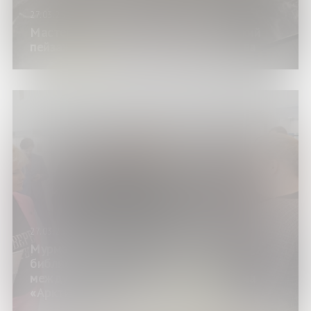
27.03.25
Мастер-класс по коллажу «Арктический
пейзаж» собрал любителей творчества
27.03.25
Мурманская областная научная
библиотека стала площадкой
международного арктического форума
«Арктика — территория диалога»!