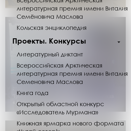
Всероссийская Арктическая
литературная премия имени Виталия
Семёновича Маслова
Кольская энциклопедия
Проекты. Конкурсы
Литературный диктант
Всероссийская Арктическая
литературная премия имени Виталия
Семеновича Маслова
27.03.25
Книга года
Трогательная история Варзуги: кинопоказ
«Деревня вдов»
Открытый областной конкурс
«Исследователь Мурмана»
Книжная ярмарка нового формата