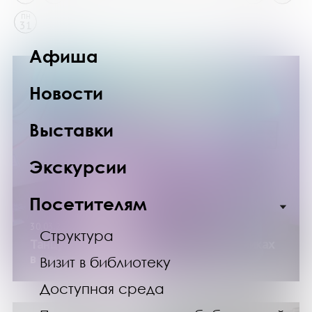
ПН
31
Афиша
Новости
Выставки
Экскурсии
Посетителям
30.03.25
Структура
Танцуем в тишине: дискотека в наушниках
в центре «Сопки 21А»
Визит в библиотеку
Доступная среда