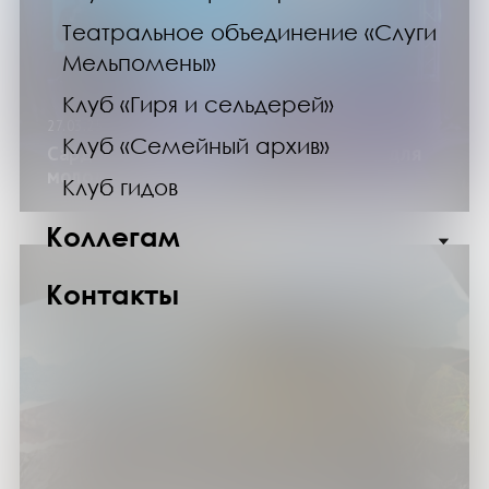
Театральное объединение «Слуги
Мельпомены»
Клуб «Гиря и сельдерей»
27.03.25
Клуб «Семейный архив»
Сардана Авксентьева: опыт и советы для
молодежи Мурманска
Клуб гидов
Коллегам
Контакты