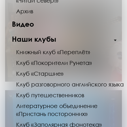
«Читай север!»
Архив
Видео
Наши клубы
Книжный клуб «Переплёт»
Клуб «Покорители Рунета»
27.03.25
В зале искусств звучал «Полюс»
Клуб «Старшие»
Клуб разговорного английского языка
Клуб путешественников
Литературное объединение
«Пристань посторонних»
Клуб «Заполярная фонотека»