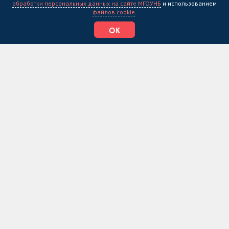
обработки персональных данных на сайте МГОУНБ
и использованием
файлов cookie
.
ОК
22.03.25
«Немного из жизни»: творческий вечер
поэта Артура Токазова