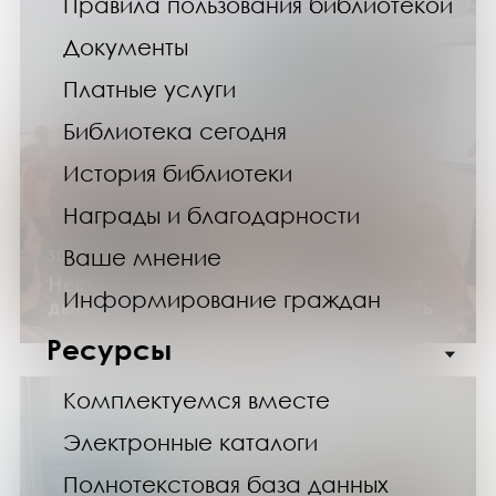
Правила пользования библиотекой
Документы
Платные услуги
Библиотека сегодня
История библиотеки
Награды и благодарности
Ваше мнение
30.03.25
Неделя в клубе «Старшие»: выбор очков,
Информирование граждан
движение, здоровье и кибербезопасность
Ресурсы
Комплектуемся вместе
Электронные каталоги
Полнотекстовая база данных