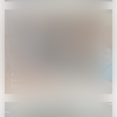
27.03.25
В библиотеке продолжаются встречи в
рамках проекта «Они ковали Победу на
Севере»