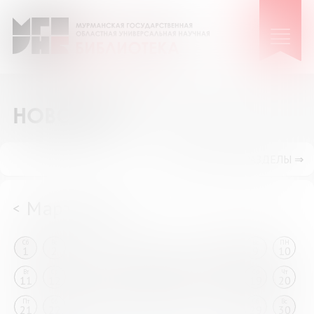
НОВОСТИ
ПОКАЗАТЬ ПОДРАЗДЕЛЫ ⇒
Март 2025
<
>
Сб
Вс
ПН
Вт
Ср
Чт
Пт
Сб
Вс
ПН
1
2
3
4
5
6
7
8
9
10
Вт
Ср
Чт
Пт
Сб
Вс
ПН
Вт
Ср
Чт
11
12
13
14
15
16
17
18
19
20
Пт
Сб
Вс
ПН
Вт
Ср
Чт
Пт
Сб
Вс
21
22
23
24
25
26
27
28
29
30