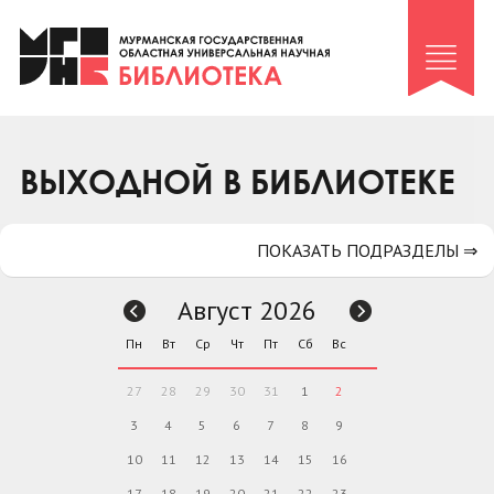
Клуб «Гиря и сельдерей»
Клуб «Семейный архив»
Клуб гидов
Коллегам
ВЫХОДНОЙ В БИБЛИОТЕКЕ
Контакты
ПОКАЗАТЬ ПОДРАЗДЕЛЫ ⇒
Август 2026
Пн
Вт
Ср
Чт
Пт
Сб
Вс
27
28
29
30
31
1
2
3
4
5
6
7
8
9
10
11
12
13
14
15
16
17
18
19
20
21
22
23