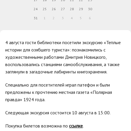
24
25
26
27
28
29
30
31
1
2
3
4
5
6
4 августа гости библиотеки посетили экскурсию «Теплые
истории для озябшего туриста»: познакомились с
художественными работами Дмитрия Новицкого,
воспользовались станциями самообслуживания, а также
заглянули в загадочные лабиринты книгохранения.
Специально для посетителей играл патефон и были
предложены к прочтению местная газета «Полярная
правда» 1924 года.
Следующая экскурсия состоится 10 августа в 15:00.
Покупка билетов возможна по
ссылке
.