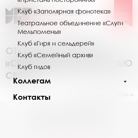
Клуб «Заполярная фонотека»
Театральное объединение «Слуги
Мельпомены»
Клуб «Гиря и сельдерей»
ОТКРЫТИЕ ВЫСТАВКИ
Клуб «Семейный архив»
«СЕВЕРНЫЙ ДУЭТ. НА КРАЮ
Клуб гидов
СВЕТА»
Коллегам
ПОКАЗАТЬ ПОДРАЗДЕЛЫ ⇒
Контакты
Август 2026
Пн
Вт
Ср
Чт
Пт
Сб
Вс
27
28
29
30
31
1
2