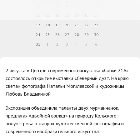
3
4
5
6
7
8
9
10
11
12
13
14
15
16
17
18
19
20
21
22
23
24
25
26
27
28
29
30
31
1
2
3
4
5
6
2 августа в Центре современного искусства «Сопки 21А»
состоялось открытие выставки «Северный дуэт. На краю
света» фотографа Натальи Могилевской и художницы
Любовь Владыкиной.
Экспозиция объединила таланты двух мурманчанок,
предлагая «двойной взгляд» на природу Кольского
полуострова в жанрах художественной фотографии и
современного изобразительного искусства.