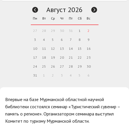
Август 2026
Пн
Вт
Ср
Чт
Пт
Сб
Вс
27
28
29
30
31
1
2
3
4
5
6
7
8
9
10
11
12
13
14
15
16
17
18
19
20
21
22
23
24
25
26
27
28
29
30
31
1
2
3
4
5
6
Впервые на базе Мурманской областной научной
библиотеки состоялся семинар «Туристический сувенир –
память о регионе». Организатором
семинара выступил
Комитет по туризму Мурманской области.