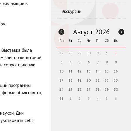
се желающие в
Экскурсии
ю».
Август 2026
Пн
Вт
Ср
Чт
Пт
Сб
Вс
. Выставка была
27
28
29
30
31
1
2
м книг по квантовой
3
4
5
6
7
8
9
 и сопротивлению
10
11
12
13
14
15
16
17
18
19
20
21
22
23
ущий программы
24
25
26
27
28
29
30
й форме объяснил то,
31
1
2
3
4
5
6
наукой. Дни
чувствовать себя