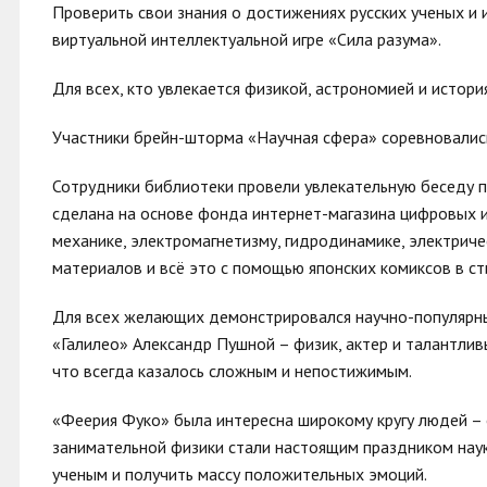
Проверить свои знания о достижениях русских ученых и
виртуальной интеллектуальной игре «Сила разума».
Для всех, кто увлекается физикой, астрономией и истор
Участники брейн-шторма «Научная сфера» соревновались 
Сотрудники библиотеки провели увлекательную беседу п
сделана на основе фонда интернет-магазина цифровых и
механике, электромагнетизму, гидродинамике, электрич
материалов и всё это с помощью японских комиксов в ст
Для всех желающих демонстрировался научно-популярны
«Галилео» Александр Пушной – физик, актер и талантливы
что всегда казалось сложным и непостижимым.
«Феерия Фуко» была интересна широкому кругу людей – 
занимательной физики стали настоящим праздником науки
ученым и получить массу положительных эмоций.