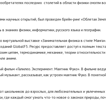
 изобретателях последних столетий в области физики смогли в
иями научных открытий, был проведен брейн-ринг «Облетая Земл
в знаниях физики, информатики, русского языка и географии.
о виртуальной выставке «Занимательная физика в стиле Манга»
зданий GlobalF5. Ресурс предоставляет доступ к полным текста
еским цепям, термодинамике, механике, теории относительности
иле аниме.
й фильм «Галилео. Эксперимент. Маятник Фуко». В фильме вед
й музыкант, рассказывал, как устроен маятник Фуко. В понятно
от школьников до взрослых, для любознательных и увлеченных 
, где каждый смог узнать что-то новое о законах природы, по