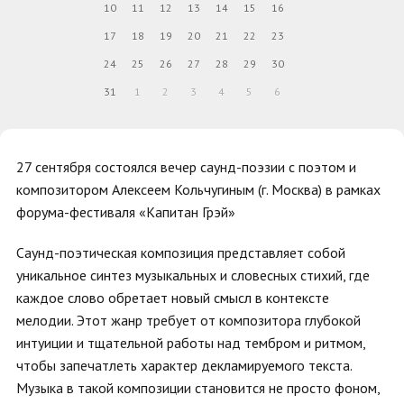
10
11
12
13
14
15
16
17
18
19
20
21
22
23
24
25
26
27
28
29
30
31
1
2
3
4
5
6
27 сентября состоялся вечер саунд-поэзии с поэтом и
композитором Алексеем Кольчугиным (г. Москва) в рамках
форума-фестиваля «Капитан Грэй»
Саунд-поэтическая композиция представляет собой
уникальное синтез музыкальных и словесных стихий, где
каждое слово обретает новый смысл в контексте
мелодии. Этот жанр требует от композитора глубокой
интуиции и тщательной работы над тембром и ритмом,
чтобы запечатлеть характер декламируемого текста.
Музыка в такой композиции становится не просто фоном,