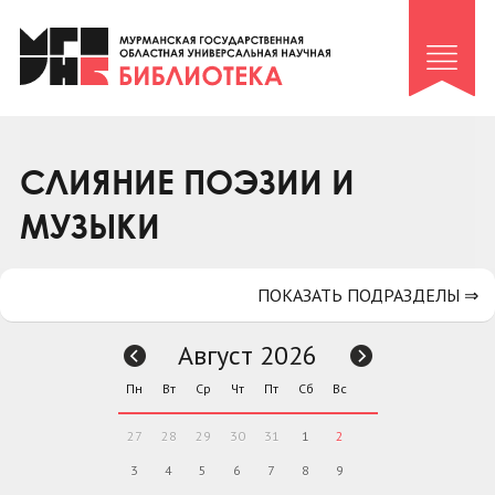
Клуб «Гиря и сельдерей»
Клуб «Семейный архив»
Клуб гидов
Коллегам
СЛИЯНИЕ ПОЭЗИИ И
Контакты
МУЗЫКИ
ПОКАЗАТЬ ПОДРАЗДЕЛЫ ⇒
Август 2026
Пн
Вт
Ср
Чт
Пт
Сб
Вс
27
28
29
30
31
1
2
3
4
5
6
7
8
9