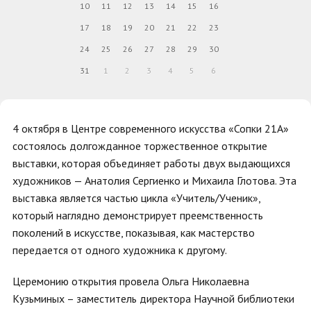
10
11
12
13
14
15
16
17
18
19
20
21
22
23
24
25
26
27
28
29
30
31
1
2
3
4
5
6
4 октября в Центре современного искусства «Сопки 21А»
состоялось долгожданное торжественное открытие
выставки, которая объединяет работы двух выдающихся
художников — Анатолия Сергиенко и Михаила Глотова. Эта
выставка является частью цикла «Учитель/Ученик»,
который наглядно демонстрирует преемственность
поколений в искусстве, показывая, как мастерство
передается от одного художника к другому.
Церемонию открытия провела Ольга Николаевна
Кузьминых – заместитель директора Научной библиотеки