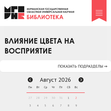
Клуб «Гиря и сельдерей»
Клуб «Семейный архив»
Клуб гидов
Коллегам
ВЛИЯНИЕ ЦВЕТА НА
Контакты
ВОСПРИЯТИЕ
ПОКАЗАТЬ ПОДРАЗДЕЛЫ ⇒
Август 2026
Пн
Вт
Ср
Чт
Пт
Сб
Вс
27
28
29
30
31
1
2
3
4
5
6
7
8
9