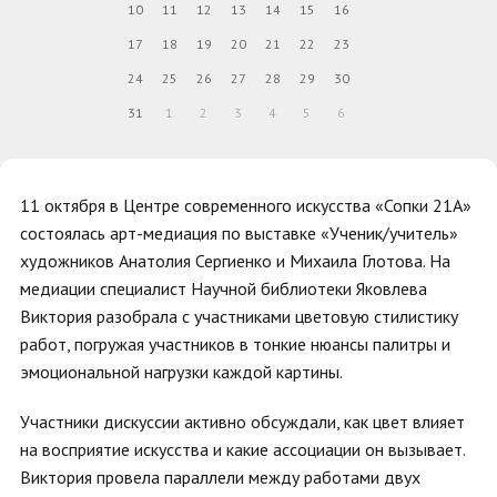
10
11
12
13
14
15
16
17
18
19
20
21
22
23
24
25
26
27
28
29
30
31
1
2
3
4
5
6
11 октября в Центре современного искусства «Сопки 21А»
состоялась арт-медиация по выставке «Ученик/учитель»
художников Анатолия Сергиенко и Михаила Глотова. На
медиации специалист Научной библиотеки Яковлева
Виктория разобрала с участниками цветовую стилистику
работ, погружая участников в тонкие нюансы палитры и
эмоциональной нагрузки каждой картины.
Участники дискуссии активно обсуждали, как цвет влияет
на восприятие искусства и какие ассоциации он вызывает.
Виктория провела параллели между работами двух