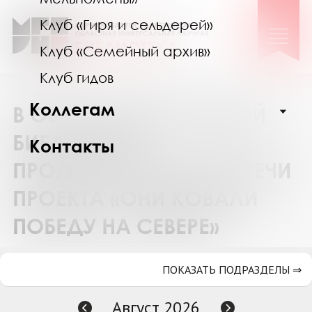
Клуб «Гиря и сельдерей»
Клуб «Семейный архив»
Клуб гидов
Коллегам
В ОБЛАСТНОЙ НАУЧНОЙ
БИБЛИОТЕКЕ
Контакты
ПРОДОЛЖАЮТСЯ ВСТРЕЧИ
ПРОЕКТА «ОНИ КОВАЛИ
ПОБЕДУ НА СЕВЕРЕ»
ПОКАЗАТЬ ПОДРАЗДЕЛЫ ⇒
Август 2026