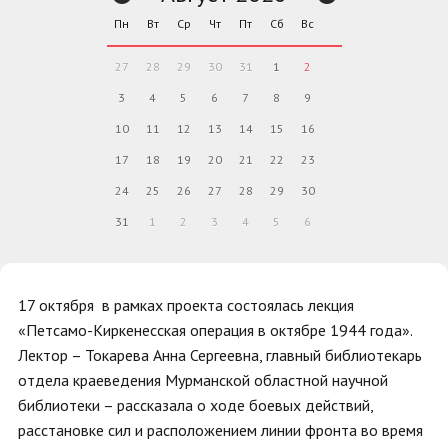
Пн
Вт
Ср
Чт
Пт
Сб
Вс
27
28
29
30
31
1
2
3
4
5
6
7
8
9
10
11
12
13
14
15
16
17
18
19
20
21
22
23
24
25
26
27
28
29
30
31
1
2
3
4
5
6
17 октября в рамках проекта состоялась лекция
«Петсамо-Киркенесская операция в октябре 1944 года».
Лектор – Токарева Анна Сергеевна, главный библиотекарь
отдела краеведения Мурманской областной научной
библиотеки – рассказала о ходе боевых действий,
расстановке сил и расположением линии фронта во время