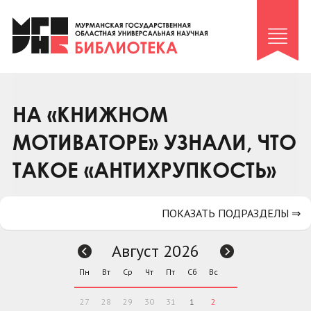
Клуб «Гиря и сельдерей»
Клуб «Семейный архив»
Клуб гидов
Коллегам
НА «КНИЖНОМ
Контакты
МОТИВАТОРЕ» УЗНАЛИ, ЧТО
ТАКОЕ «АНТИХРУПКОСТЬ»
ПОКАЗАТЬ ПОДРАЗДЕЛЫ ⇒
Август 2026
Пн
Вт
Ср
Чт
Пт
Сб
Вс
27
28
29
30
31
1
2