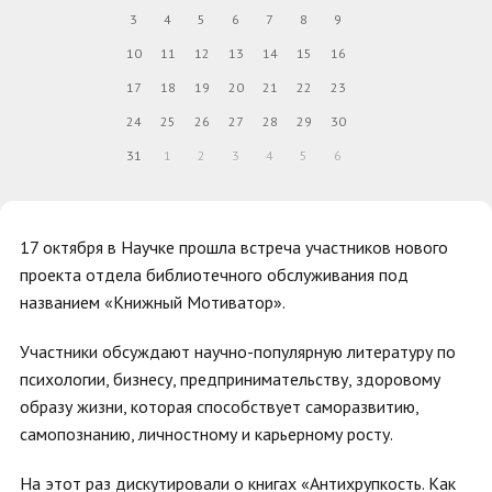
3
4
5
6
7
8
9
10
11
12
13
14
15
16
17
18
19
20
21
22
23
24
25
26
27
28
29
30
31
1
2
3
4
5
6
17 октября в Научке прошла встреча участников нового
проекта отдела библиотечного обслуживания под
названием «Книжный Мотиватор».
Участники обсуждают научно-популярную литературу по
психологии, бизнесу, предпринимательству, здоровому
образу жизни, которая способствует саморазвитию,
самопознанию, личностному и карьерному росту.
На этот раз дискутировали о книгах «Антихрупкость. Как