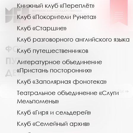
Книжный клуб «Переплёт»
Клуб «Покорители Рунета»
Клуб «Старшие»
Клуб разговорного английского языка
ФОТОГРАФИЯ –
Клуб путешественников
ПУТЕШЕСТВИЕ В МИР
Литературное объединение
«Пристань посторонних»
ДЕТАЛЕЙ
Клуб «Заполярная фонотека»
ПОКАЗАТЬ ПОДРАЗДЕЛЫ ⇒
Театральное объединение «Слуги
Мельпомены»
Август 2026
Клуб «Гиря и сельдерей»
Пн
Вт
Ср
Чт
Пт
Сб
Вс
Клуб «Семейный архив»
27
28
29
30
31
1
2