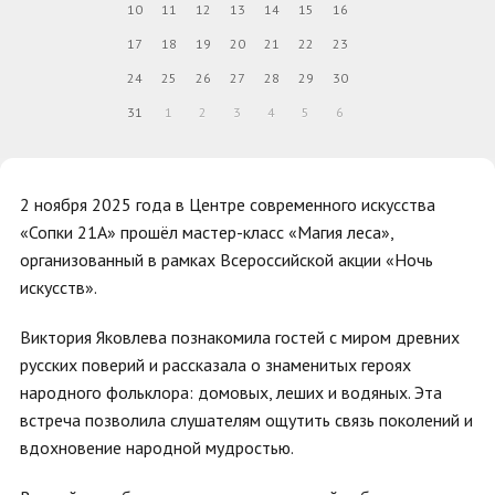
10
11
12
13
14
15
16
17
18
19
20
21
22
23
24
25
26
27
28
29
30
31
1
2
3
4
5
6
2 ноября 2025 года в Центре современного искусства
«Сопки 21А» прошёл мастер-класс «Магия леса»,
организованный в рамках Всероссийской акции «Ночь
искусств».
Виктория Яковлева познакомила гостей с миром древних
русских поверий и рассказала о знаменитых героях
народного фольклора: домовых, леших и водяных. Эта
встреча позволила слушателям ощутить связь поколений и
вдохновение народной мудростью.