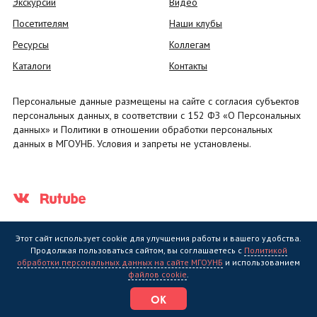
Экскурсии
Видео
Посетителям
Наши клубы
Ресурсы
Коллегам
Каталоги
Контакты
Персональные данные размещены на сайте с согласия субъектов
персональных данных, в соответствии с 152 ФЗ «О Персональных
данных» и Политики в отношении обработки персональных
данных в МГОУНБ. Условия и запреты не установлены.
Этот сайт использует cookie для улучшения работы и вашего удобства.
Продолжая пользоваться сайтом, вы соглашаетесь с
Политикой
обработки персональных данных на сайте МГОУНБ
и использованием
Государственное областное бюджетное учреждение культуры
файлов cookie
.
"Мурманская государственная областная универсальная научная
библиотека" (МГОУНБ) © 2006 - 2026
ОК