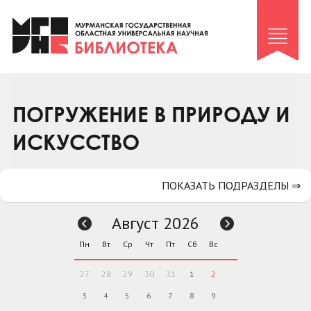
Клуб «Гиря и сельдерей»
Клуб «Семейный архив»
Клуб гидов
Коллегам
ПОГРУЖЕНИЕ В ПРИРОДУ И
Контакты
ИСКУССТВО
ПОКАЗАТЬ ПОДРАЗДЕЛЫ ⇒
Август 2026
Пн
Вт
Ср
Чт
Пт
Сб
Вс
27
28
29
30
31
1
2
3
4
5
6
7
8
9