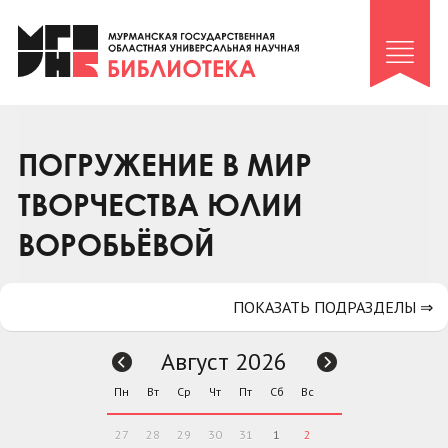
Клуб «Гиря и сельдерей»
Клуб «Семейный архив»
Клуб гидов
Коллегам
ПОГРУЖЕНИЕ В МИР
Контакты
ТВОРЧЕСТВА ЮЛИИ
ВОРОБЬЁВОЙ
ПОКАЗАТЬ ПОДРАЗДЕЛЫ ⇒
Август 2026
Пн
Вт
Ср
Чт
Пт
Сб
Вс
27
28
29
30
31
1
2