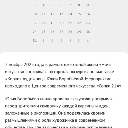
3
4
5
6
7
8
9
10
11
12
13
14
15
16
17
18
19
20
21
22
23
24
25
26
27
28
29
30
31
1
2
3
4
5
6
2 ноября 2025 года в рамках ежегодной акции «Ночь
искусств» состоялась авторская экскурсия по выставке
«Корни» художницы Юлии Воробьёвой. Мероприятие
проходило в Центре современного искусства «Сопки 21А».
Юлия Воробьёва лично провела экскурсию, раскрывая
перед зрителями символику каждой картины и идеи,
заложенные в экспозиции. Она поделилась своими
размышлениями о роли художника в современном
обществе, смысле творчества и влиянии окружающей