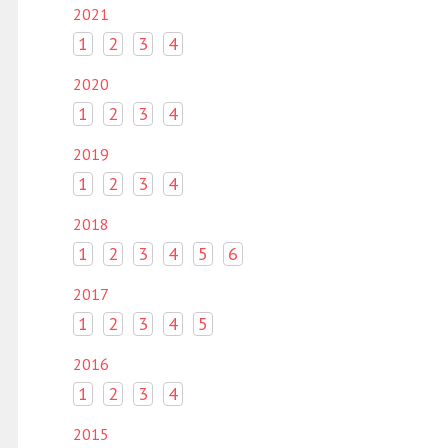
2021
1
2
3
4
2020
1
2
3
4
2019
1
2
3
4
2018
1
2
3
4
5
6
2017
1
2
3
4
5
2016
1
2
3
4
2015