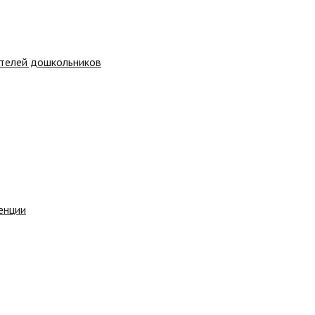
ителей дошкольников
енции