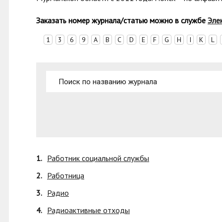
Заказать номер журнала/статью можно в с
лужбе
Эле
1
3
6
9
A
B
C
D
E
F
G
H
I
K
L
1.
Работник социальной службы
2.
Работница
3.
Радио
4.
Радиоактивные отходы