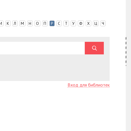
И
К
Л
М
Н
О
П
Р
С
Т
У
Ф
Х
Ц
Ч
Вход для библиотек