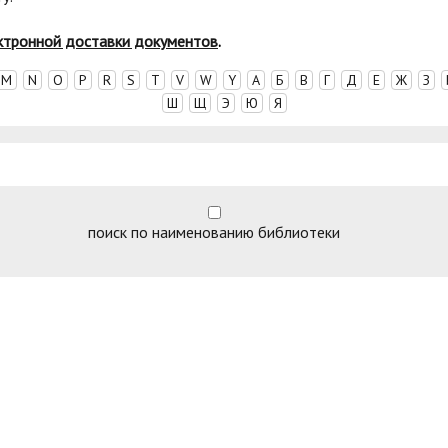
ктронной доставки документов
.
M
N
O
P
R
S
T
V
W
Y
А
Б
В
Г
Д
Е
Ж
З
Ш
Щ
Э
Ю
Я
поиск по наименованию библиотеки