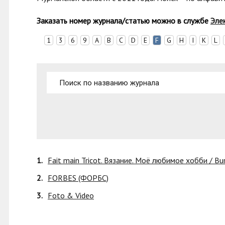
Заказать номер журнала/статью можно в с
лужбе
Эле
1
3
6
9
A
B
C
D
E
F
G
H
I
K
L
1.
Fait main Tricot. Вязание. Моё любимое хобби / Bu
2.
FORBES (ФОРБС)
3.
Foto & Video