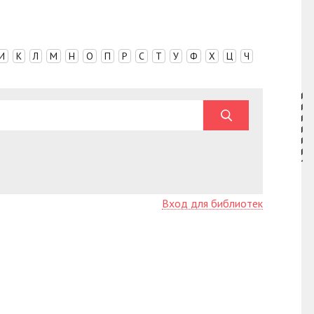
И
К
Л
М
Н
О
П
Р
С
Т
У
Ф
Х
Ц
Ч
Вход для библиотек