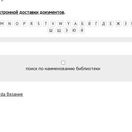
ктронной доставки документов
.
M
N
O
P
R
S
T
V
W
Y
А
Б
В
Г
Д
Е
Ж
З
Ш
Щ
Э
Ю
Я
поиск по наименованию библиотеки
rda Вязание