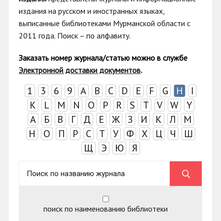
издания на русском и иностранных языках,
выписанные библиотеками Мурманской области с
2011 года. Поиск
–
по алфавиту.
Заказать номер журнала/статью можно в с
лужбе
Электронной доставки документов
.
1
3
6
9
A
B
C
D
E
F
G
H
I
K
L
M
N
O
P
R
S
T
V
W
Y
А
Б
В
Г
Д
Е
Ж
З
И
К
Л
М
Н
О
П
Р
С
Т
У
Ф
Х
Ц
Ч
Ш
Щ
Э
Ю
Я
поиск по наименованию библиотеки