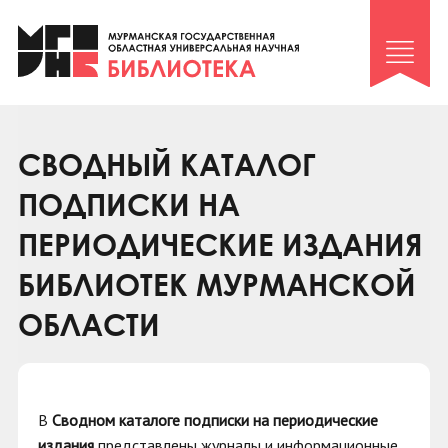
Клуб «Гиря и сельдерей»
Клуб «Семейный архив»
Клуб гидов
Коллегам
СВОДНЫЙ КАТАЛОГ
Контакты
ПОДПИСКИ НА
ПЕРИОДИЧЕСКИЕ ИЗДАНИЯ
БИБЛИОТЕК МУРМАНСКОЙ
ОБЛАСТИ
В
Сводном каталоге подписки на периодические
издания
представлены журналы и информационные