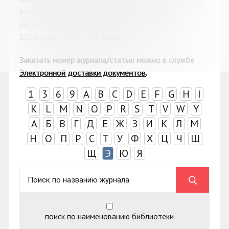
издания на русском и иностранных языках,
выписанные библиотеками Мурманской области с
2011 года. Поиск
–
по алфавиту.
Заказать номер журнала/статью можно в с
лужбе
Электронной доставки документов
.
1
3
6
9
A
B
C
D
E
F
G
H
I
K
L
M
N
O
P
R
S
T
V
W
Y
А
Б
В
Г
Д
Е
Ж
З
И
К
Л
М
Н
О
П
Р
С
Т
У
Ф
Х
Ц
Ч
Ш
Щ
Э
Ю
Я
поиск по наименованию библиотеки