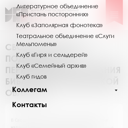
Литературное объединение
«Пристань посторонних»
Клуб «Заполярная фонотека»
Театральное объединение «Слуги
Мельпомены»
СВОДНЫЙ КАТАЛОГ
Клуб «Гиря и сельдерей»
ПОДПИСКИ НА
Клуб «Семейный архив»
ПЕРИОДИЧЕСКИЕ ИЗДАНИЯ
Клуб гидов
БИБЛИОТЕК МУРМАНСКОЙ
Коллегам
ОБЛАСТИ
Контакты
В
Сводном каталоге подписки на периодические
издания
представлены журналы и информационные