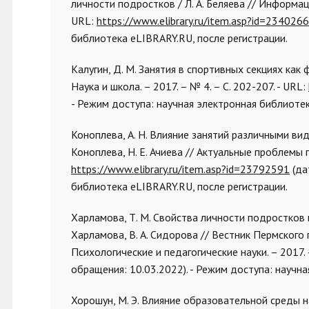
личности подростков / Л. А. Беляева // Информаци
URL:
https://www.elibrary.ru/item.asp?id=234026
библиотека eLIBRARY.RU, после регистрации.
Калугин, Д. М. Занятия в спортивных секциях как
Наука и школа. – 2017. – № 4. – С. 202-207. - URL:
- Режим доступа: научная электронная библиотек
Коноплева, А. Н. Влияние занятий различными ви
Коноплева, Н. Е. Ачиева // Актуальные проблемы г
https://www.elibrary.ru/item.asp?id=23792591
(да
библиотека eLIBRARY.RU, после регистрации.
Харламова, Т. М. Свойства личности подростков
Харламова, В. А. Сидорова // Вестник Пермского
Психологические и педагогические науки. – 2017. –
обращения: 10.03.2022). - Режим доступа: научн
Хорошун, М. Э. Влияние образовательной среды 