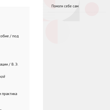
Помоги себе сам
собие / под
ии / В. Э.
ной
и практика