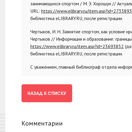
занимающихся спортом / М. Э. Хорошун // Актуальн
URL:
https://www.elibrary.ru/item.asp?id=273389
библиотека eLIBRARY.RU, после регистрации.
Чертыков, И. Н. Заянятие спортом, как условие н
Чертыков // Информация и образование: границы ко
https://www.elibrary.ru/item.asp?id=23693852
(да
библиотека eLIBRARY.RU, после регистрации.
С уважением, главный библиограф отдела информ
НАЗАД К СПИСКУ
Комментарии