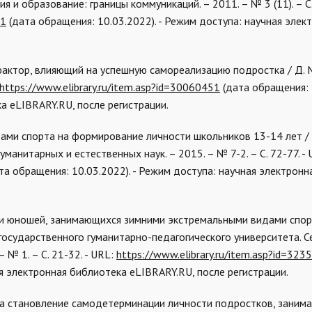
я и образование: границы коммуникаций. – 2011. – № 3 (11). – С
61
(дата обращения: 10.03.2022). - Режим доступа: научная элек
 фактор, влияющий на успешную самореализацию подростка / Д. М
https://www.elibrary.ru/item.asp?id=30060451
(дата обращения: 
а eLIBRARY.RU, после регистрации.
дами спорта на формирование личности школьников 13-14 лет / А
уманитарных и естественных наук. – 2015. – № 7-2. – С. 72-77. - 
та обращения: 10.03.2022). - Режим доступа: научная электронн
 и юношей, занимающихся зимними экстремальными видами спорт
 государственного гуманитарно-педагогического университета. С
 № 1. – С. 21-32. - URL:
https://www.elibrary.ru/item.asp?id=323
ая электронная библиотека eLIBRARY.RU, после регистрации.
на становление самодетерминации личности подростков, заним