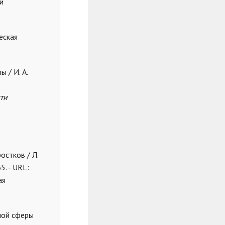
й
еская
 / И. А.
ти
остков / Л.
5. - URL:
ая
ной сферы