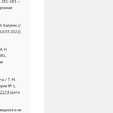
. 281-283. –
тронная
. Калугин //
10.03.2022).
. Н.
URL:
ая
а / Т. М.
ерия № 1,
52174
(дата
ающихся и не