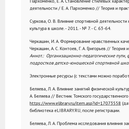
Пархоменко, Е. А. Становление стилевых характе
деятельности / Е. А. Пархоменко // Теория и практи
Суркова, О. В. Влияние спортивной деятельности 
культура в школе. - 2011. - № 7. - С. 63-64.
Черкашин, И. А. Формирование нравственных кач
Черкашин, А. С. Контоев, Г. А. Григорьев // Теория 
Аннот.: Организационно-педагогические пути,
подростков детско-юношеской спортивной шко
Электронные ресурсы (с текстами можно поработ
Беляева, Л. А. Влияние занятий физической куль
А. Беляева // Вестник Томского государственного 
https://www.elibrary.ru/item.asp?id=17073558
(да
библиотека eLIBRARY.RU, после регистрации.
Беляева, Л. А. Проблема исследования влияния з