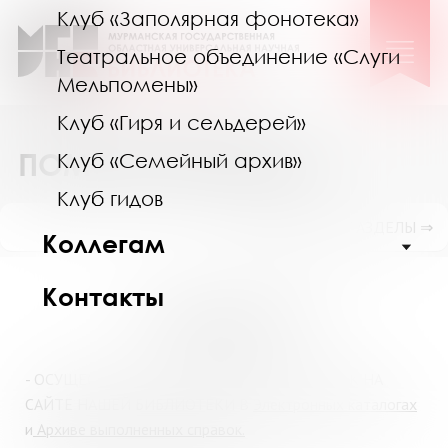
Клуб «Заполярная фонотека»
Театральное объединение «Слуги
Мельпомены»
Клуб «Гиря и сельдерей»
ПОМОГИ СЕБЕ САМ
Клуб «Семейный архив»
Клуб гидов
ПОКАЗАТЬ ПОДРАЗДЕЛЫ ⇒
Коллегам
Контакты
Мы всегда рады помочь Вам!
Рекомендуем:
- ОСУЩЕСТВИТЬ САМОСТОЯТЕЛЬНЫЙ ПОИСК НА
САЙТЕ НАШЕЙ БИБЛИОТЕКИ В
Электронных каталогах
и
Архиве выполненных справок.