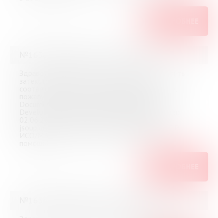
ПОДРОБНЕЕ
№16364 (Мурманск) от 3 июня 2026
Здравствуйте! Помогите, пожалуйста, проверить
затекстовый список литературы к ВКР на
соответствие ГОСТ Р 7.0.5-2008. Посмотрите,
пожалуйста, правильность оформления: 1.
Documentation for app developers // Android
Developers. URL: android.com (дата обращения:
02.06.2026) 2. .Jsoup: Java HTML Parser. URL:
jsoup.org (дата обращения: 02.06.2026).ГОСТ Р
ИСО/МЭК 25010-2015. Большое спасибо за
помощь!
ПОДРОБНЕЕ
№16363 (Мурманск) от 2 июня 2026