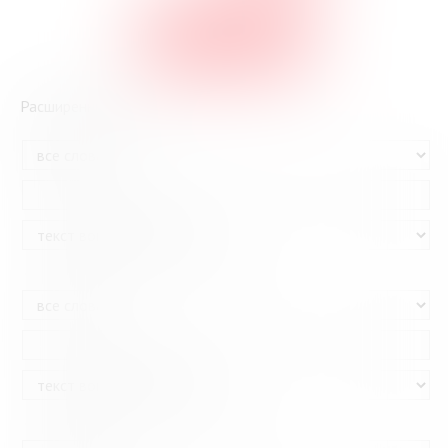
GOOGLE-ПОИСК
Расширенный поиск
И
И