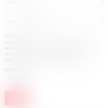
для поиска по части слова используйте знак * (напр.,
балетн* школ*)
для поиска слов или фамилий с дефисом (напр., компакт-
диск, Конек-Горбунок, Сухово-Кобылин) выбирайте
оператор "как фраза" в раскрывающемся меню
Рубрика каталога
ИСКАТЬ