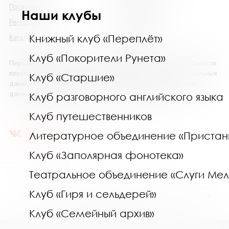
Посетителям
Наши клубы
Наши клубы
Ресурсы
Коллегам
Книжный клуб «Переплёт»
Каталоги
Контакты
Клуб «Покорители Рунета»
Персональные данные размещены на сайте с согласия субъектов
персональных данных, в соответствии с 152 ФЗ «О Персональных
Клуб «Старшие»
данных» и Политики в отношении обработки персональных
данных в МГОУНБ. Условия и запреты не установлены.
Клуб разговорного английского языка
Клуб путешественников
Литературное объединение «Пристан
Клуб «Заполярная фонотека»
Театральное объединение «Слуги Ме
Государственное областное бюджетное учреждение культуры
Клуб «Гиря и сельдерей»
"Мурманская государственная областная универсальная научная
библиотека" (МГОУНБ) © 2006 - 2026
Клуб «Семейный архив»