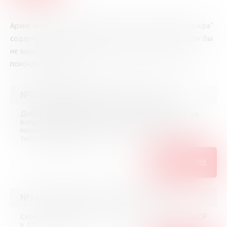
Архив выполненных справок "Виртуального библиографа"
содержит все вопросы, заданные посетителями. Если Вы
не видите ответа на Ваш вопрос – воспользуйтесь
поиском по архиву.
№16366 (Мурманск) от 3 июня 2026
Добрый вечер, помогите, пожалуйста, ответить на
вопрос Кто автор одной из первых книг («Дух
масонства»), напечатанных в тайной масонской
типографии в 1783 г.?
ПОДРОБНЕЕ
№16365 (Мурманск) от 3 июня 2026
Сколько газет на венгерском языке выходило в СССР
в 1917-1960 гг.?