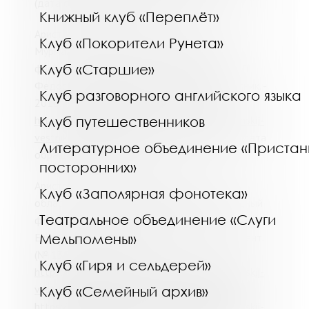
(дата обращения: 05.10.2020).
Книжный клуб «Переплёт»
Аристов, И. Бегом и вплавь до пьедестала : в
Клуб «Покорители Рунета»
Мурманске прошел первый спортивный
Клуб «Старшие»
фестиваль "Гольфстрим" / И. Аристов ; фот. Л.
Федосеева, О. Филонка // Мурманский вестник. -
Клуб разговорного английского языка
2016. - 13 сент. (№ 174). - С. 12. -URL:
https://vivaldi.mgounb.ru/stat%60qi/murmanskij-
Клуб путешественников
vestnik_2016-09-13_n174_s.12.pdf/details
(дата
Литературное объединение «Пристан
обращения: 05.10.2020).
посторонних»
Аристов, И. Энергетика "Гольфстрима" : в
Клуб «Заполярная фонотека»
областном центре завершился международный
Театральное объединение «Слуги
фестиваль спорта / Игорь Аристов ; фот. Сергея
Ещенко // Мурманский вестник. - 2017. - 12 сент.
Мельпомены»
(№ 138). - С. 1, 5. -URL:
Клуб «Гиря и сельдерей»
https://vivaldi.mgounb.ru/stat%60qi/murmanskij-
vestnik_2017-09-12_n138_s.1a.pdf/details
,
Клуб «Семейный архив»
https://vivaldi.mgounb.ru/stat%60qi/murmanskij-