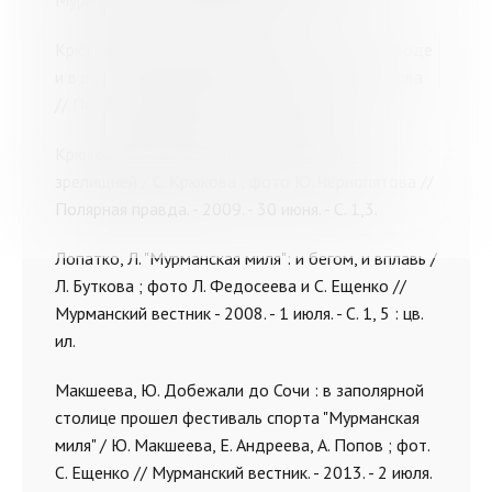
Мурманск. - 2011. - 24 июня. - С. 5.
Крюкова, С. "Мурманская миля": на мосту, по воде
и в воздухе / С. Крюкова ; фото Ю. Чернопятова
// Полярная правда. - 2007. - 26 июня.
Крюкова, С. Еще больше, экстремальней,
зрелищней / С. Крюкова ; фото Ю. Чернопятова //
Полярная правда. - 2009. - 30 июня. - С. 1,3.
Лопатко, Л. "Мурманская миля": и бегом, и вплавь /
Л. Буткова ; фото Л. Федосеева и С. Ещенко //
Мурманский вестник - 2008. - 1 июля. - С. 1, 5 : цв.
ил.
Макшеева, Ю. Добежали до Сочи : в заполярной
столице прошел фестиваль спорта "Мурманская
миля" / Ю. Макшеева, Е. Андреева, А. Попов ; фот.
С. Ещенко // Мурманский вестник. - 2013. - 2 июля.