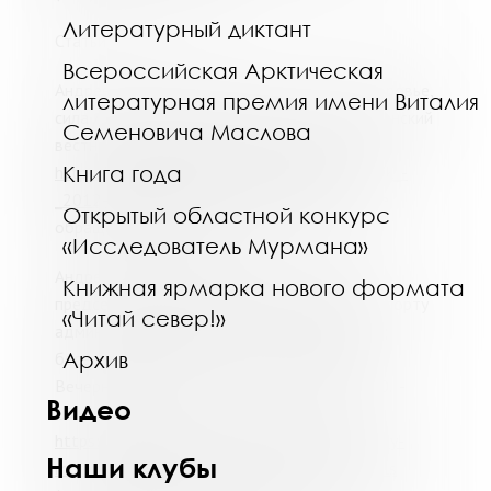
Литературный диктант
Статьи
Всероссийская Арктическая
Андреева, Е. "Мурманская миля" - спорт, здоровье,
литературная премия имени Виталия
сила / Е. Андреева ; фот. С. Ещенко // Мурманский
Семеновича Маслова
вестник. - 2012. - 26 июня. - С. 6. -URL:
Книга года
https://vivaldi.mgounb.ru/murmanskiy_vestnik_-
_2012-06-26_-_n112_-_c.6.pdf/details
(дата
Открытый областной конкурс
обращения 05.10.2020).
«Исследователь Мурмана»
Андреева, И. Юбилейная миля : интервью с
Книжная ярмарка нового формата
председателем по физической культуре и спорту
«Читай север!»
администрации г. Мурманска / И. Андреева ;
Архив
беседовал А. Кирошко ; фот. К. Брайцева //
Вечерний Мурманск. - 2015. - 11 июня. - С. 20. -
Видео
URL:
https://vivaldi.mgounb.ru/stat%60qi/vecherniy-
Наши клубы
murmansk_2015-06-11_n101_s20.pdf/details