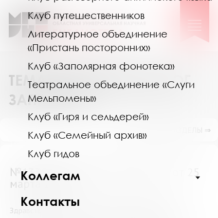
Клуб путешественников
Литературное объединение
«Пристань посторонних»
Клуб «Заполярная фонотека»
ТЕМАТИЧЕСКИЙ КАТАЛОГ
Театральное объединение «Слуги
ЗАПРОСОВ
Мельпомены»
Клуб «Гиря и сельдерей»
ПОКАЗАТЬ ПОДРАЗДЕЛЫ ⇒
Клуб «Семейный архив»
Клуб гидов
№13385 (Мурманская область) от 25
Коллегам
марта 2022
Контакты
Здравствуйте! Помогите пожалуйста подобрать