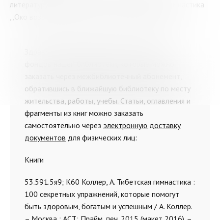
литературу для реферата по теме: Тибетская гимнастика
,,Око возрождения,,. Заранее спасибо большое!
Здравствуйте. Предлагаем Вам издания из
фондов нашей библиотеки, которые можно
заказать через межбиблиотечный абонемент,
обратившись в ближайшую библиотеку по месту
жительства, работы, учебы. Статьи, оглавления и
фрагменты из книг можно заказать
самостоятельно через
электронную доставку
документов
для физических лиц:
Книги
53.591.5я9; К60 Коллер, А. Тибетская гимнастика :
100 секретных упражнений, которые помогут
быть здоровым, богатым и успешным / А. Коллер.
– Москва : АСТ; Прайм, печ. 2015 (макет 2016). –