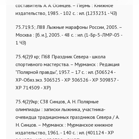
составитель А. А. Осинцев. – Пермь : Книжное
издательство, 1985. - 102 с. : ил. (1233231 - ЧЗ)
75.719.5; Л88 Лыжные марафоны России, 2005. –
Москва : [б. и.], 2005. - 48 с. : ил. (1-Бр-5-ЛМР-05 -
1 ЧЗ)
75.4(2)9 кр; П68 Праздник Севера - школа
спортивного мастерства. – Мурманск : Редакция
"Полярной правды", 1957. – 17 с. : ил. (306524 -
ХР-Обяз.экз. 306525 - ХР 306526 - ХР 309857 -
ХР 714509 - ХР)
75.4(2)9кр; С38 Синцов, А. Н. Полярные
олимпиады : записки лыжника, участника-
очевидца традиционных праздников Севера / А.
Н. Синцов. – Мурманск : Мурманское книжное
издательство, 1961. - 140 с. : ил. (401124 - ХР