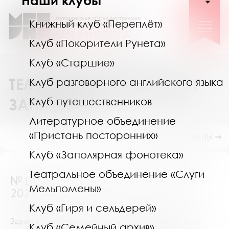
Наши клубы
Книжный клуб «Переплёт»
Клуб «Покорители Рунета»
Клуб «Старшие»
ТЕМАТИЧЕСКИЙ КАТАЛОГ
Клуб разговорного английского языка
ЗАПРОСОВ
Клуб путешественников
Литературное объединение
«Пристань посторонних»
ПОКАЗАТЬ ПОДРАЗДЕЛЫ ⇒
Клуб «Заполярная фонотека»
Театральное объединение «Слуги
№14574 (Мурманск) от 9 сентября
Мельпомены»
2023
Клуб «Гиря и сельдерей»
Здравствуйте! Можно,пожалуйста,подобрать список
Клуб «Семейный архив»