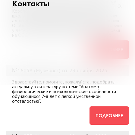
Здравствуйте! Пожалуйста, помогите оформить в
Контакты
соответствии с ГОСТ следующие источники: 1. П. Ю.
Королев. Коррекция мелкой моторики младших
школьников с нарушением интеллекта на занятиях
адаптивной физической культурой. 2. К. С. Морозюк.
Особенности работы по развитию мелкой моторики
у детей с ограниченными возможностями здоровья
на ООД "Физическая культура". Заранее спасибо!
ПОДРОБНЕЕ
№16058 (Мурманск) от 29 ноября 2025
Здравствуйте, помогите, пожалуйста, подобрать
актуальную литературу по теме "Анатомо-
физиологические и психологические особенности
обучающихся 7-8 лет с легкой умственной
отсталостью".
ПОДРОБНЕЕ