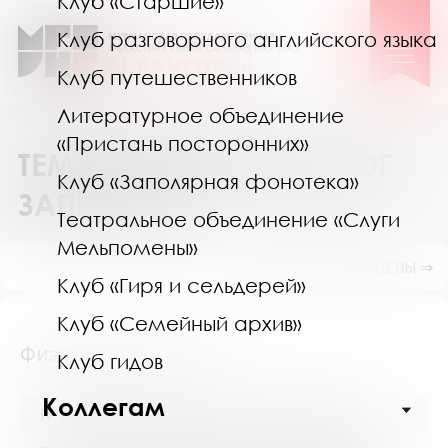
Клуб «Старшие»
Клуб разговорного английского языка
Клуб путешественников
Литературное объединение
«Пристань посторонних»
ТЕМАТИЧЕСКИЙ КАТАЛОГ
Клуб «Заполярная фонотека»
ЗАПРОСОВ
Театральное объединение «Слуги
Мельпомены»
ПОКАЗАТЬ ПОДРАЗДЕЛЫ ⇒
Клуб «Гиря и сельдерей»
Клуб «Семейный архив»
Физкультура и спорт
Клуб гидов
Коллегам
№16076 (Мурманск) от 11 декабря 2025