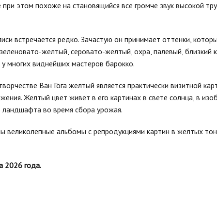
е при этом похоже на становящийся все громче звук высокой т
иси встречается редко. Зачастую он принимает оттенки, котор
зеленовато-желтый, серовато-желтый, охра, палевый, близкий к
к у многих виднейших мастеров барокко.
ворчестве Ван Гога желтый является практически визитной карт
ения. Желтый цвет живет в его картинах в свете солнца, в из
о ландшафта во время сбора урожая.
ны великолепные альбомы с репродукциями картин в желтых тон
а 2026 года.