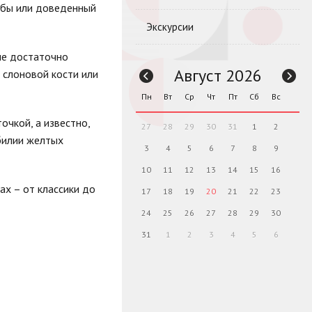
рубы или доведенный
Экскурсии
ые достаточно
Август 2026
 слоновой кости или
Пн
Вт
Ср
Чт
Пт
Сб
Вс
очкой, а известно,
27
28
29
30
31
1
2
обилии желтых
3
4
5
6
7
8
9
10
11
12
13
14
15
16
ах – от классики до
17
18
19
20
21
22
23
24
25
26
27
28
29
30
31
1
2
3
4
5
6