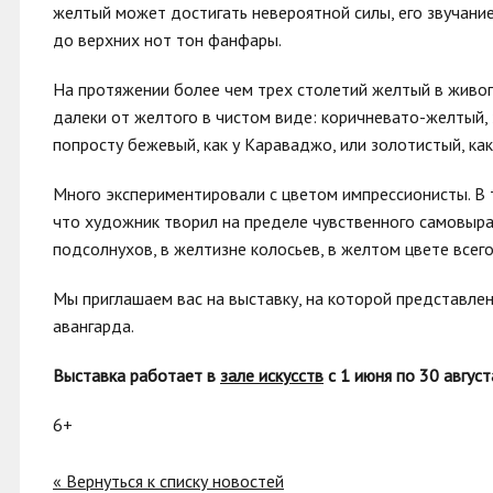
желтый может достигать невероятной силы, его звучани
до верхних нот тон фанфары.
На протяжении более чем трех столетий желтый в живоп
далеки от желтого в чистом виде: коричневато-желтый, 
попросту бежевый, как у Караваджо, или золотистый, ка
Много экспериментировали с цветом импрессионисты. В т
что художник творил на пределе чувственного самовыраж
подсолнухов, в желтизне колосьев, в желтом цвете всег
Мы приглашаем вас на выставку, на которой представле
авангарда.
Выставка работает в
зале искусств
с 1 июня по 30 август
6+
« Вернуться к списку новостей