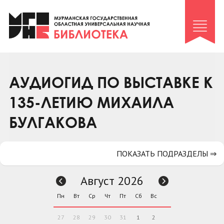
Клуб «Гиря и сельдерей»
Клуб «Семейный архив»
Клуб гидов
Коллегам
АУДИОГИД ПО ВЫСТАВКЕ К
Контакты
135-ЛЕТИЮ МИХАИЛА
БУЛГАКОВА
ПОКАЗАТЬ ПОДРАЗДЕЛЫ ⇒
Август 2026
Пн
Вт
Ср
Чт
Пт
Сб
Вс
27
28
29
30
31
1
2