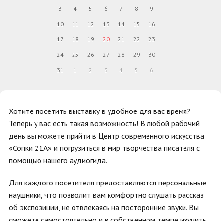
3
4
5
6
7
8
9
10
11
12
13
14
15
16
17
18
19
20
21
22
23
24
25
26
27
28
29
30
31
1
2
3
4
5
6
Хотите посетить выставку в удобное для вас время?
Теперь у вас есть такая возможность! В любой рабочий
день вы можете прийти в Центр современного искусства
«Сопки 21А» и погрузиться в мир творчества писателя с
помощью нашего аудиогида.
Для каждого посетителя предоставляются персональные
наушники, что позволит вам комфортно слушать рассказ
об экспозиции, не отвлекаясь на посторонние звуки. Вы
сможете самостоятельно и в собственном темпе изучить