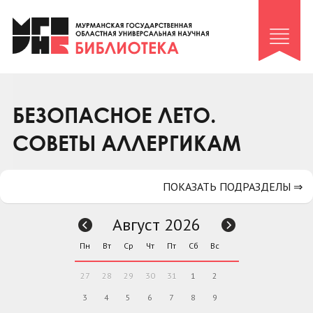
Клуб «Гиря и сельдерей»
Клуб «Семейный архив»
Клуб гидов
Коллегам
БЕЗОПАСНОЕ ЛЕТО.
Контакты
СОВЕТЫ АЛЛЕРГИКАМ
ПОКАЗАТЬ ПОДРАЗДЕЛЫ ⇒
Август 2026
Пн
Вт
Ср
Чт
Пт
Сб
Вс
27
28
29
30
31
1
2
3
4
5
6
7
8
9