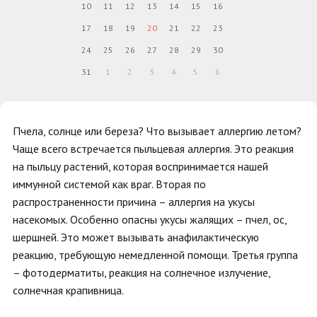
10
11
12
13
14
15
16
17
18
19
20
21
22
23
24
25
26
27
28
29
30
31
1
2
3
4
5
6
Пчела, солнце или береза? Что вызывает аллергию летом?
Чаще всего встречается пыльцевая аллергия. Это реакция
на пыльцу растений, которая воспринимается нашей
иммунной системой как враг. Вторая по
распространенности причина – аллергия на укусы
насекомых. Особенно опасны укусы жалящих – пчел, ос,
шершней. Это может вызывать анафилактическую
реакцию, требующую немедленной помощи. Третья группа
– фотодерматиты, реакция на солнечное излучение,
солнечная крапивница.