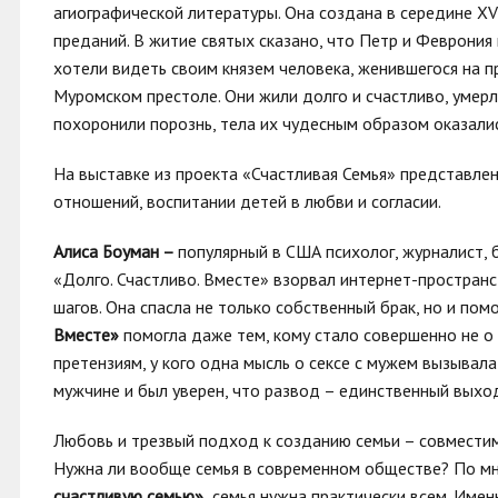
агиографической литературы. Она создана в середине X
преданий. В житие святых сказано, что Петр и Феврония 
хотели видеть своим князем человека, женившегося на 
Муромском престоле. Они жили долго и счастливо, умерли 
похоронили порознь, тела их чудесным образом оказалис
На выставке из проекта «Счастливая Семья» представлен
отношений, воспитании детей в любви и согласии.
Алиса Боуман –
популярный в США психолог, журналист, 
«Долго. Счастливо. Вместе» взорвал интернет-пространс
шагов. Она спасла не только собственный брак, но и пом
Вместе»
помогла даже тем, кому стало совершенно не о
претензиям, у кого одна мысль о сексе с мужем вызывал
мужчине и был уверен, что развод – единственный выхо
Любовь и трезвый подход к созданию семьи – совмести
Нужна ли вообще семья в современном обществе? По 
счастливую семью»
,
семья нужна практически всем. Имен