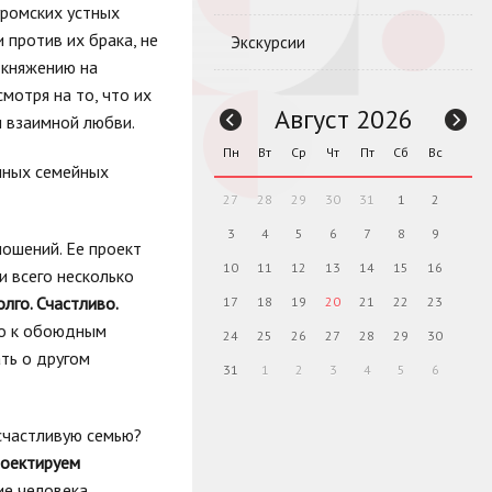
уромских устных
 против их брака, не
Экскурсии
 княжению на
смотря на то, что их
Август 2026
и взаимной
любви.
Пн
Вт
Ср
Чт
Пт
Сб
Вс
ичных семейных
27
28
29
30
31
1
2
3
4
5
6
7
8
9
ношений. Ее проект
10
11
12
13
14
15
16
и всего несколько
лго. Счастливо.
17
18
19
20
21
22
23
но к обоюдным
24
25
26
27
28
29
30
ать о другом
31
1
2
3
4
5
6
счастливую семью?
оектируем
ие человека,