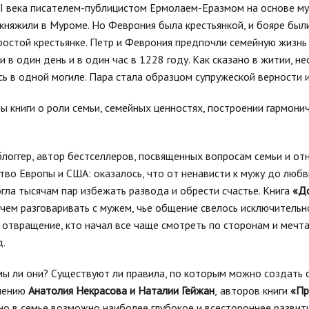
VI века писателем-публицистом Ермолаем-Еразмом на основе м
княжили в Муроме. Но Феврония была крестьянкой, и бояре были
простой крестьянке. Петр и Феврония предпочли семейную жизнь
в один день и в один час в 1228 году. Как сказано в житии, не
ь в одной могиле. Пара стала образцом супружеской верности 
ы книги о роли семьи, семейных ценностях, построении гармон
блоггер, автор бестселлеров, посвященных вопросам семьи и от
тво Европы и США: оказалось, что от ненависти к мужу до любв
огла тысячам пар избежать развода и обрести счастье. Книга
«До
 чем разговаривать с мужем, чье общение свелось исключитель
а отвращение, кто начал все чаще смотреть по сторонам и мечт
д.
мы ли они? Существуют ли правила, по которым можно создать 
мнению
Анатолия Некрасова и Наталии Гейжан
,
авторов книги
«Пр
но в семье возможно наиболее глубокое и всестороннее развит