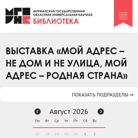
Клуб «Гиря и сельдерей»
Клуб «Семейный архив»
Клуб гидов
Коллегам
ВЫСТАВКА «МОЙ АДРЕС –
Контакты
НЕ ДОМ И НЕ УЛИЦА, МОЙ
АДРЕС – РОДНАЯ СТРАНА»
ПОКАЗАТЬ ПОДРАЗДЕЛЫ ⇒
Август 2026
Пн
Вт
Ср
Чт
Пт
Сб
Вс
27
28
29
30
31
1
2