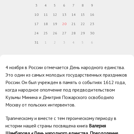
3
4
5
6
7
8
9
10
11
12
13
14
15
16
17
18
19
20
21
22
23
24
25
26
27
28
29
30
31
1
2
3
4
5
6
4 ноября в России отмечается День народного единства.
Это один из самых молодых государственных праздников
России. Он был учрежден в память о событиях 1612 года,
когда народное ополчение под предводительством
Кузьмы Минина и Дмитрия Пожарского освободило
Москву от польских интервентов.
Трагическому и вместе с тем героическому периоду в
истории нашей страны посвящена книга
Валерия
Шамбарова
«День народного единства. Преодоление