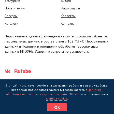
Экскурсии
Видео
Посетителям
Наши клубы
Ресурсы
Коллегам
Каталоги
Контакты
Персональные данные размещены на сайте с согласия субъектов
персональных данных, в соответствии с 152 ФЗ «О Персональных
данных» и Политики в отношении обработки персональных
данных в МГОУНБ. Условия и запреты не установлены.
Этот сайт использует cookie для улучшения работы и вашего удобства.
Продолжая пользоваться сайтом, вы соглашаетесь с
Политикой
обработки персональных данных на сайте МГОУНБ
и использованием
Государственное областное бюджетное учреждение культуры
файлов cookie
.
"Мурманская государственная областная универсальная научная
библиотека" (МГОУНБ) © 2006 - 2026
ОК