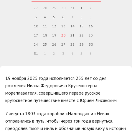
27
28
29
30
31
1
2
3
4
5
6
7
8
9
10
11
12
13
14
15
16
17
18
19
20
21
22
23
24
25
26
27
28
29
30
31
1
2
3
4
5
6
19 ноября 2025 года исполняется 255 лет со дня
рождения Ивана Фёдоровича Крузенштерна –
мореплавателя, совершившего первое русское
кругосветное путешествие вместе с Юрием Лисянским.
7 августа 1803 года корабли «Надежда» и «Нева»
отправились в путь, чтобы через три года вернуться,
преодолев тысячи миль и обозначив новую веху в истории