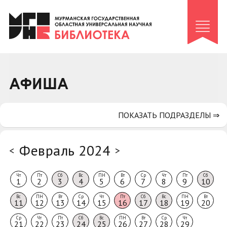
Клуб «Гиря и сельдерей»
Клуб «Семейный архив»
Клуб гидов
Коллегам
АФИША
Контакты
ПОКАЗАТЬ ПОДРАЗДЕЛЫ ⇒
Февраль 2024
<
>
Чт
Пт
Сб
Вс
ПН
Вт
Ср
Чт
Пт
Сб
1
2
3
4
5
6
7
8
9
10
Вс
ПН
Вт
Ср
Чт
Пт
Сб
Вс
ПН
Вт
11
12
13
14
15
16
17
18
19
20
Ср
Чт
Пт
Сб
Вс
ПН
Вт
Ср
Чт
21
22
23
24
25
26
27
28
29