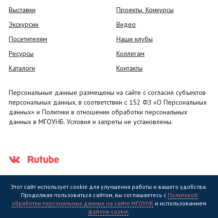
Выставки
Проекты. Конкурсы
Экскурсии
Видео
Посетителям
Наши клубы
Ресурсы
Коллегам
Каталоги
Контакты
Персональные данные размещены на сайте с согласия субъектов
персональных данных, в соответствии с 152 ФЗ «О Персональных
данных» и Политики в отношении обработки персональных
данных в МГОУНБ. Условия и запреты не установлены.
Этот сайт использует cookie для улучшения работы и вашего удобства.
Продолжая пользоваться сайтом, вы соглашаетесь с
Политикой
обработки персональных данных на сайте МГОУНБ
и использованием
Государственное областное бюджетное учреждение культуры
файлов cookie
.