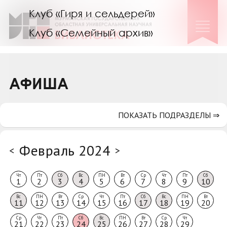
Клуб «Гиря и сельдерей»
Клуб «Семейный архив»
Клуб гидов
Коллегам
АФИША
Контакты
ПОКАЗАТЬ ПОДРАЗДЕЛЫ ⇒
Февраль 2024
<
>
Чт
Пт
Сб
Вс
ПН
Вт
Ср
Чт
Пт
Сб
1
2
3
4
5
6
7
8
9
10
Вс
ПН
Вт
Ср
Чт
Пт
Сб
Вс
ПН
Вт
11
12
13
14
15
16
17
18
19
20
Ср
Чт
Пт
Сб
Вс
ПН
Вт
Ср
Чт
21
22
23
24
25
26
27
28
29