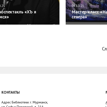
0.25
04.10.25
оспектакль «ХЪ я
Мастер-класс «Н
мся»
севера»
С
КОНТАКТЫ
Адрес Библиотеки: г. Мурманск,
ул. Софьи Перовской, д. 21А