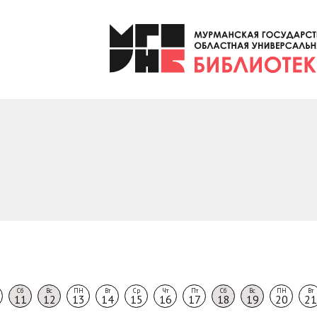
Сб
Вс
ПН
Вт
Ср
Чт
Пт
Сб
Вс
ПН
Вт
11
12
13
14
15
16
17
18
19
20
21