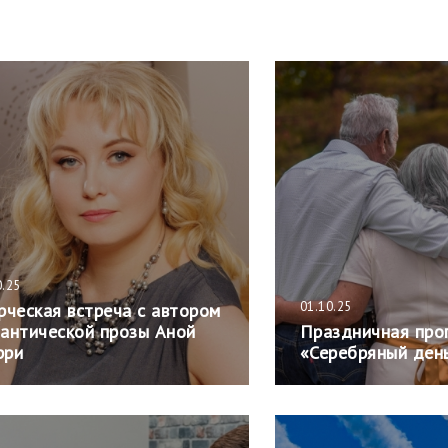
0.25
01.10.25
рческая встреча с автором
антической прозы Аной
Праздничная про
рри
«Серебряный ден