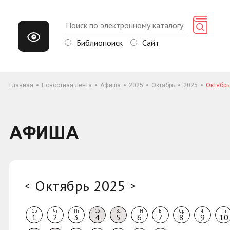
Библиопоиск
Сайт
Главная
Новостная лента
Афиша
2025
Октябрь
2025
Октябрь
АФИША
Октябрь 2025
<
>
Ср
Чт
Пт
Сб
Вс
ПН
Вт
Ср
Чт
Пт
1
2
3
4
5
6
7
8
9
10