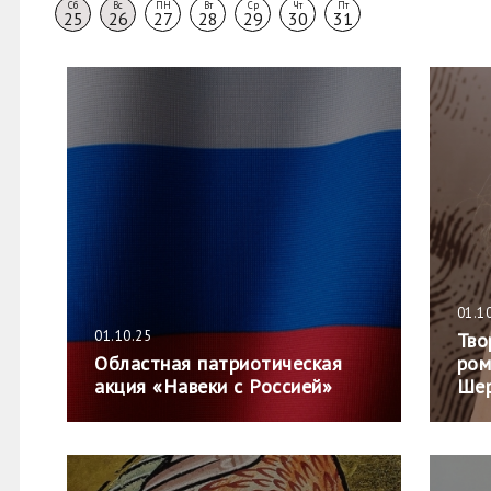
Сб
Вс
ПН
Вт
Ср
Чт
Пт
25
26
27
28
29
30
31
01.1
01.10.25
Тво
Областная патриотическая
ром
акция «Навеки с Россией»
Ше