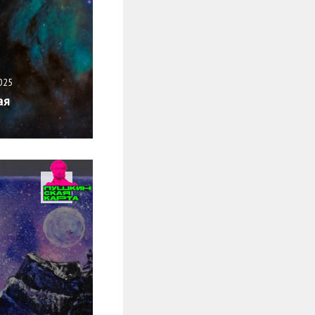
025
ая