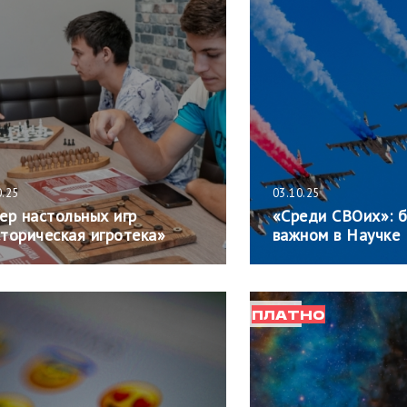
0.25
03.10.25
ер настольных игр
«Среди СВОих»: 
торическая игротека»
важном в Научке
ПЛАТНО