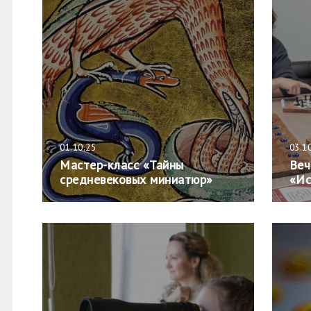
01.10.25
03.1
Мастер-класс «Тайны
Веч
средневековых миниатюр»
«Ис