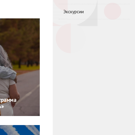
Экскурсии
грамма
ь»