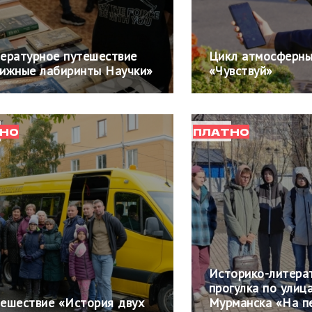
ературное путешествие
Цикл атмосферны
ижные лабиринты Научки»
«Чувствуй»
НО
ПЛАТНО
Историко-литера
прогулка по улиц
ешествие «История двух
Мурманска «На п