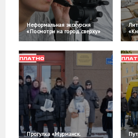
Неформальная экскурсия
Лит
«Посмотри на город сверху»
«Кн
ПЛАТНО
ПЛАТ
Прогулка «Мурманск.
Пут