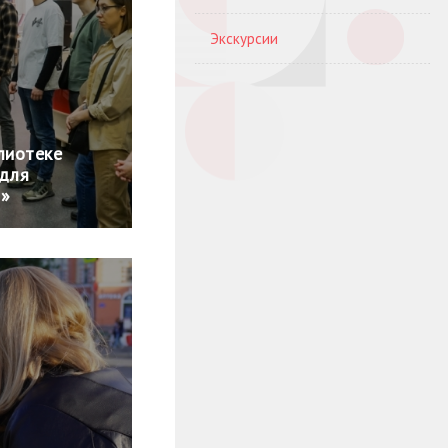
Экскурсии
лиотеке
 для
а»