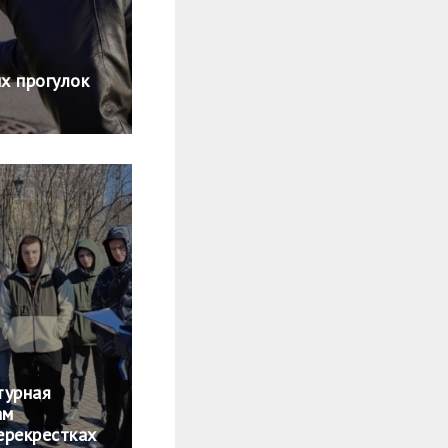
х прогулок
турная
ам
ерекрестках