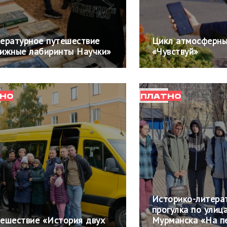
ературное путешествие
Цикл атмосферны
ижные лабиринты Научки»
«Чувствуй»
НО
ПЛАТНО
Историко-литера
прогулка по улиц
ешествие «История двух
Мурманска «На п