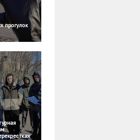
х прогулок
турная
ам
ерекрестках