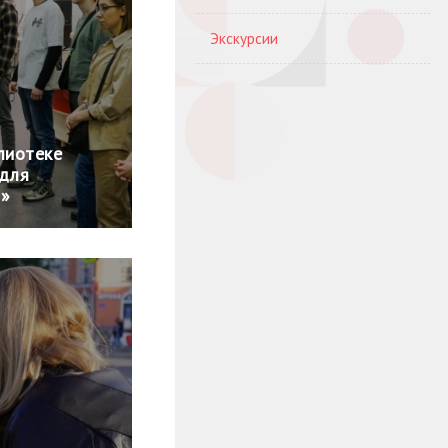
Экскурсии
лиотеке
 для
а»