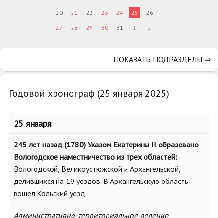
20
21
22
23
24
25
26
27
28
29
30
31
1
2
ПОКАЗАТЬ ПОДРАЗДЕЛЫ ⇒
Годовой хронограф (25 января 2025)
25 января
245 лет назад (1780) Указом Екатерины II образовано
Вологодское наместничество из трех областей:
Вологодской, Великоустюжской и Архангельской,
делившихся на 19 уездов. В Архангельскую область
вошел Кольский уезд.
Административно-территориальное деление