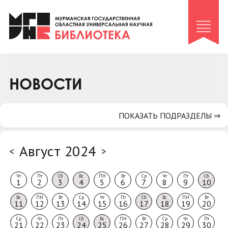
Клуб «Гиря и сельдерей»
Клуб «Семейный архив»
Клуб гидов
Коллегам
НОВОСТИ
Контакты
ПОКАЗАТЬ ПОДРАЗДЕЛЫ ⇒
Август 2024
<
>
Чт
Пт
Сб
Вс
ПН
Вт
Ср
Чт
Пт
Сб
1
2
3
4
5
6
7
8
9
10
Вс
ПН
Вт
Ср
Чт
Пт
Сб
Вс
ПН
Вт
11
12
13
14
15
16
17
18
19
20
Ср
Чт
Пт
Сб
Вс
ПН
Вт
Ср
Чт
Пт
21
22
23
24
25
26
27
28
29
30