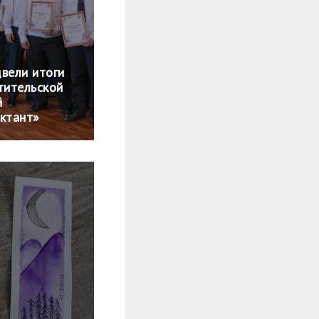
вели итоги
тительской
й
иктант»