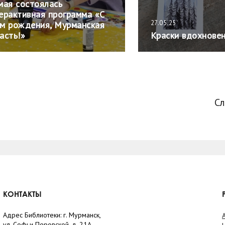
мая состоялась
ерактивная программа «С
27.05.25
м рождения, Мурманская
асть!»
Краски вдохнове
С
КОНТАКТЫ
Адрес Библиотеки: г. Мурманск,
ул. Софьи Перовской, д. 21А