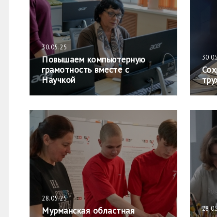
30.05.25
30.0
Повышаем компьютерную
грамотность вместе с
Сох
Научкой
тру
28.05.25
28.0
Мурманская областная