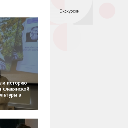
Экскурсии
или историю
я славянской
ультуры в