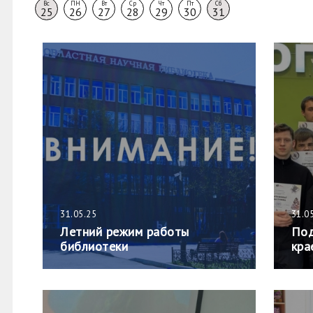
Вс
ПН
Вт
Ср
Чт
Пт
Сб
25
26
27
28
29
30
31
31.05.25
31.0
Летний режим работы
Под
библиотеки
кра