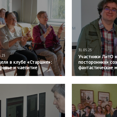
31.05.25
5.25
Участники ЛитО 
еля в клубе «Старшие»:
посторонних» со
ровье и чаепитие
фантастические 