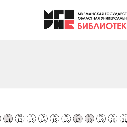
Вс
ПН
Вт
Ср
Чт
Пт
Сб
Вс
ПН
Вт
Ср
11
12
13
14
15
16
17
18
19
20
21