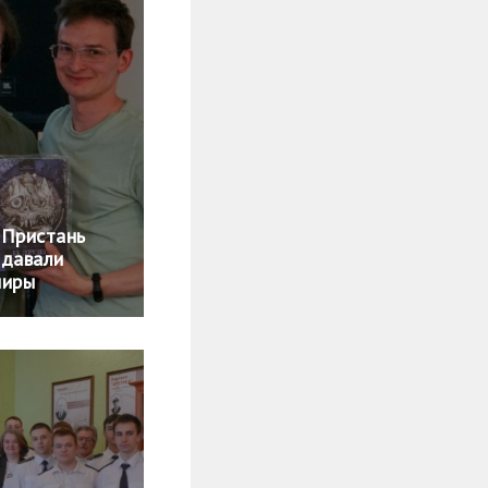
«Пристань
здавали
миры