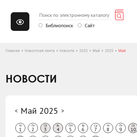
Библиопоиск
Сайт
Главная
Новостная лента
Новости
2025
Май
2025
Май
НОВОСТИ
Май 2025
<
>
Чт
Пт
Сб
Вс
ПН
Вт
Ср
Чт
Пт
Сб
1
2
3
4
5
6
7
8
9
10