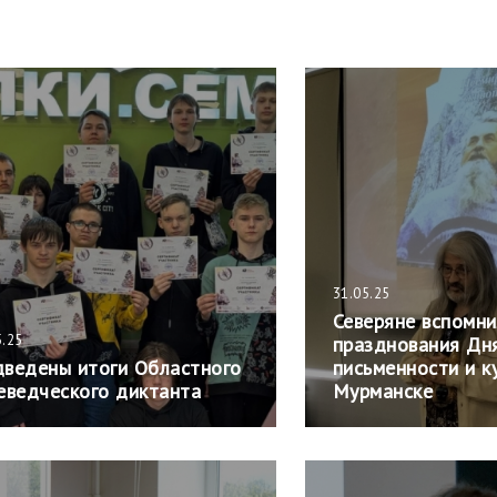
31.05.25
Северяне вспомн
5.25
празднования Дн
ведены итоги Областного
письменности и к
еведческого диктанта
Мурманске