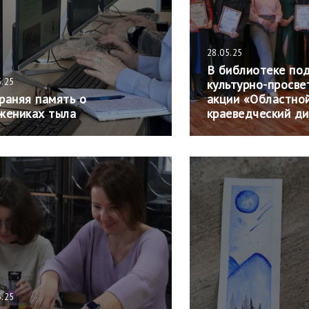
28.05.25
В библиотеке под
5.25
культурно-просве
раняя память о
акции «Областно
жениках тыла
краеведческий д
5.25