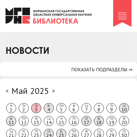
Клуб «Гиря и сельдерей»
Клуб «Семейный архив»
Клуб гидов
Коллегам
НОВОСТИ
Контакты
ПОКАЗАТЬ ПОДРАЗДЕЛЫ ⇒
Май 2025
<
>
Чт
Пт
Сб
Вс
ПН
Вт
Ср
Чт
Пт
Сб
1
2
3
4
5
6
7
8
9
10
Вс
ПН
Вт
Ср
Чт
Пт
Сб
Вс
ПН
Вт
11
12
13
14
15
16
17
18
19
20
Ср
Чт
Пт
Сб
Вс
ПН
Вт
Ср
Чт
Пт
21
22
23
24
25
26
27
28
29
30