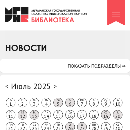
Клуб «Гиря и сельдерей»
Клуб «Семейный архив»
Клуб гидов
Коллегам
НОВОСТИ
Контакты
ПОКАЗАТЬ ПОДРАЗДЕЛЫ ⇒
Июль 2025
<
>
Вт
Ср
Чт
Пт
Сб
Вс
ПН
Вт
Ср
Чт
1
2
3
4
5
6
7
8
9
10
Пт
Сб
Вс
ПН
Вт
Ср
Чт
Пт
Сб
Вс
11
12
13
14
15
16
17
18
19
20
ПН
Вт
Ср
Чт
Пт
Сб
Вс
ПН
Вт
Ср
21
22
23
24
25
26
27
28
29
30