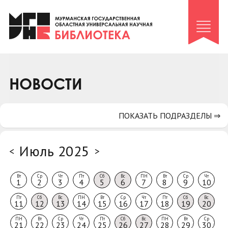
Клуб «Гиря и сельдерей»
Клуб «Семейный архив»
Клуб гидов
Коллегам
НОВОСТИ
Контакты
ПОКАЗАТЬ ПОДРАЗДЕЛЫ ⇒
Июль 2025
<
>
Вт
Ср
Чт
Пт
Сб
Вс
ПН
Вт
Ср
Чт
1
2
3
4
5
6
7
8
9
10
Пт
Сб
Вс
ПН
Вт
Ср
Чт
Пт
Сб
Вс
11
12
13
14
15
16
17
18
19
20
ПН
Вт
Ср
Чт
Пт
Сб
Вс
ПН
Вт
Ср
21
22
23
24
25
26
27
28
29
30