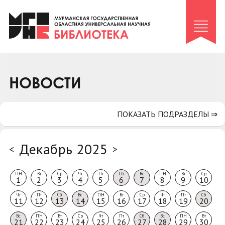
Клуб «Гиря и сельдерей»
Клуб «Семейный архив»
Клуб гидов
Коллегам
НОВОСТИ
Контакты
ПОКАЗАТЬ ПОДРАЗДЕЛЫ ⇒
Декабрь 2025
<
>
ПН
Вт
Ср
Чт
Пт
Сб
Вс
ПН
Вт
Ср
1
2
3
4
5
6
7
8
9
10
Чт
Пт
Сб
Вс
ПН
Вт
Ср
Чт
Пт
Сб
11
12
13
14
15
16
17
18
19
20
Вс
ПН
Вт
Ср
Чт
Пт
Сб
Вс
ПН
Вт
21
22
23
24
25
26
27
28
29
30